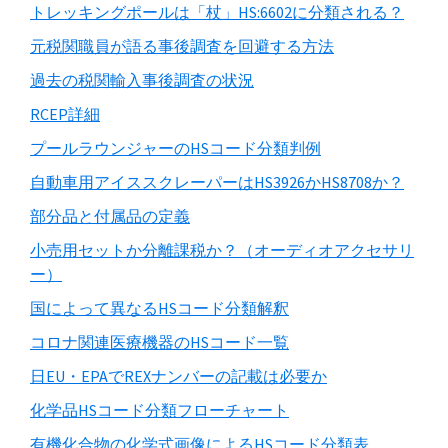
トレッキングポールは「杖」HS:6602に分類される？
元税関職員が語る事後調査を回避する方法
過去の税関輸入事後調査の状況
RCEP詳細
プールラウンジャーのHSコード分類判例
自動車用アイススクレーパーはHS3926かHS8708か？
部分品と付属品の定義
小売用セットか分離課税か？（オーディオアクセサリ
ー）
国によって異なるHSコード分類解釈
コロナ関連医療機器のHSコード一覧
日EU・EPAでREXナンバーの記載は必要か
化学品HSコード分類フローチャート
有機化合物の化学式画像によるHSコード分類表