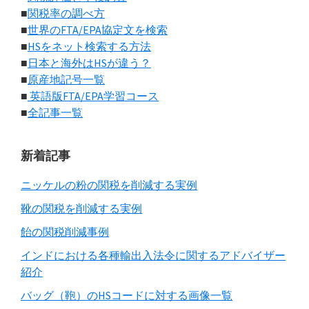
■
関税率の調べ方
■
世界のFTA/EPA協定文を検索
■
HSをネット検索する方法
■
日本と海外はHSが違う？
■
原産地記号一覧
■
英語版FTA/EPA学習コース
■
全記事一覧
新着記事
ニッケルの粉の関税を削減する実例
靴の関税を削減する実例
飴の関税削減事例
インドにおける各種輸出入法令に関するアドバイザー
紹介
バッグ（鞄）のHSコードに対する画像一覧