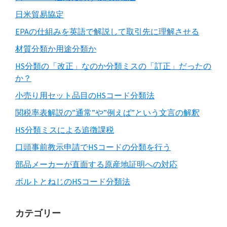
日米貿易協定
EPAの仕組みを英語で解説して取引先に理解させる
材質分類か用途分類か
HS分類の「改正」なのか分類ミスの「訂正」だったの
か？
小売り用セット品目のHSコード分類法
関税率表解説の”通常”や”例えば”という文言の解釈
HS分類ミスによる追徴課税
口頭事前教示申請でHSコードの分類を行う
部品メーカーが直面する原産地証明への対応
ボルトとねじのHSコード分類法
カテゴリー