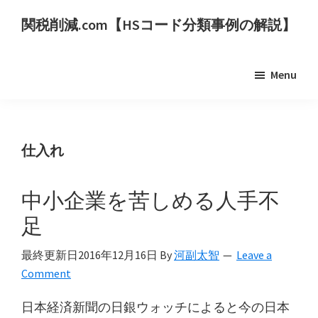
Skip
Skip
関税削減.com【HSコード分類事例の解説】
to
to
世
main
primary
界
content
sidebar
Menu
の
HS
コ
ー
仕入れ
ド
分
中小企業を苦しめる人手不
類
足
事
例
最終更新日
2016年12月16日
By
河副太智
Leave a
を
Comment
用
日本経済新聞の日銀ウォッチによると今の日本
い