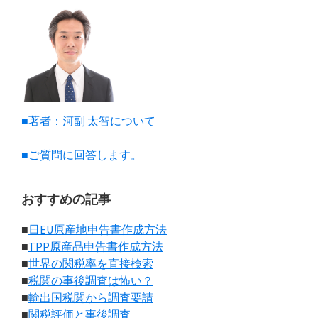
■著者：河副 太智について
■ご質問に回答します。
おすすめの記事
■
日EU原産地申告書作成方法
■
TPP原産品申告書作成方法
■
世界の関税率を直接検索
■
税関の事後調査は怖い？
■
輸出国税関から調査要請
■
関税評価と事後調査