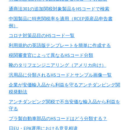
通商法301の追加関税対象製品をHSコードで検索
中国製品に特恵関税率を適用（RCEP原産品申告書
例）
コロナ対策品目のHSコード一覧
利用規約の英語版テンプレートを簡単に作成する
税関審査官によって異なるHSコード分類
靴のタリフエンジニアリング（アメリカ向け）
汎用品に分類されるHSコードとサンプル画像一覧
企業が安価輸入品から利益を守るアンチダンピング関
税発動法
アンチダンピング関税で不当安価な輸入品から利益を
守る
プラ製自動車部品のHSコードはどう分類する？
日EU・EPA運用における意見相違