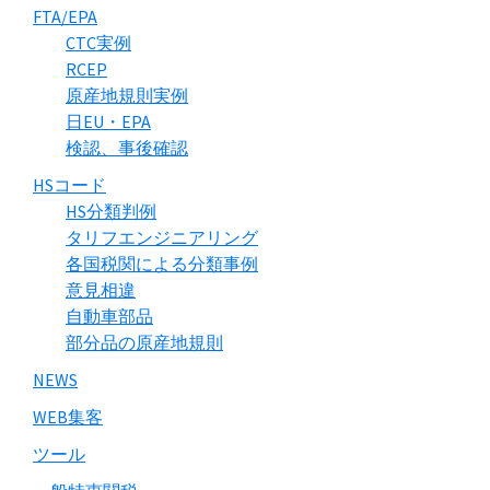
FTA/EPA
CTC実例
RCEP
原産地規則実例
日EU・EPA
検認、事後確認
HSコード
HS分類判例
タリフエンジニアリング
各国税関による分類事例
意見相違
自動車部品
部分品の原産地規則
NEWS
WEB集客
ツール