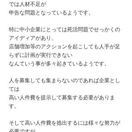
では人材不足が
た
申告な問題となっているようです。
関
税
特に中小企業にとっては死活問題でせっかくの
削
アイディアがあり、
減
店舗増加等のアクションを起こしても人手が足
手
らずに計画が実行できない
法
なんていう事が多々起きているようです。
を
紹
人を募集しても集まらないのであれば企業とし
介
ては
し
高い人件費を提示して募集する必要がありま
ま
す。
す。
そして高い人件費を捻出するには様々な努力が
必要ですが