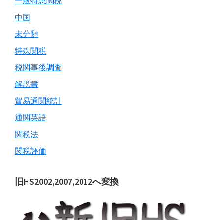
一般特恵関税
中国
未分類
特殊関税
税関事後調査
解説書
貿易通関統計
通関英語
関税法
関税評価
旧HS2002,2007,2012へ変換