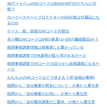
3DアートペンのHSコードは8516か8477のどちらに分
類？
ローラースケートプロテクターのHS分類は付属品にな
るのか
ケース、箱、容器のHSコード分類法
吊り棚のHSコードは9403(家具) か 6307(繊維製品)か？
税関事後調査情報は税務署にも繋がっている
税関事後調査でEPA適用が取り消されるケース
税関事後調査でHSコードの誤りから追徴課税になるケ
ース
おもちゃのHSコードはどう決まる？(貯金箱の事例)
税関から「会社概要の照会について」が来たら要注意
税関から「会社概要のお伺い」が来たら要注意
税関から「会社概況調査のご案内」が来たら要注意