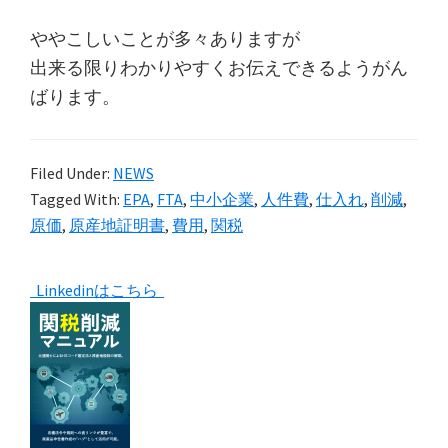
ややこしいことが多々ありますが
出来る限りわかりやすくお伝えできるようがん
ばります。
Filed Under:
NEWS
Tagged With:
EPA
,
FTA
,
中小企業
,
人件費
,
仕入れ
,
削減
,
原価
,
原産地証明書
,
費用
,
関税
Primary
Linkedinはこちら
Sidebar