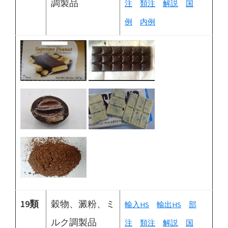
調製品
注
類注
解説
国
例
内例
19類
穀物、澱粉、ミ
輸入HS
輸出HS
部
ルク調製品
注
類注
解説
国