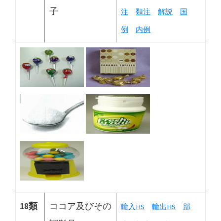
子
注
類注
解説
国
例
内例
18類
ココア及びその
輸入HS
輸出HS
部