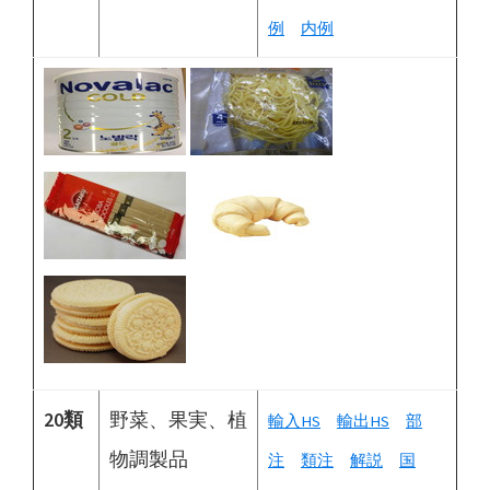
例
内例
20類
野菜、果実、植
輸入HS
輸出HS
部
物調製品
注
類注
解説
国