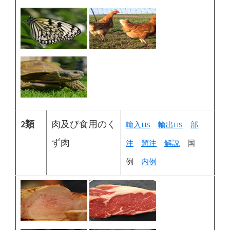
2類
肉及び食用のく
輸入HS
輸出HS
部
ず肉
注
類注
解説
国
例
内例