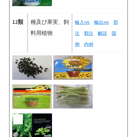
12類
種及び果実、飼
輸入HS
輸出HS
部
料用植物
注
類注
解説
国
例
内例