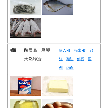
4類
酪農品、鳥卵、
輸入HS
輸出HS
部
天然蜂蜜
注
類注
解説
国
例
内例