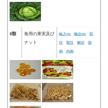
8類
食用の果実及び
輸入HS
輸出HS
部
ナット
注
類注
解説
国
例
内例