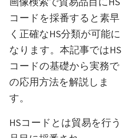
画像検索で貿易品目にHS
た
関
コードを採番すると素早
税
く正確なHS分類が可能に
削
減
なります。本記事ではHS
手
法
コードの基礎から実務で
を
紹
の応用方法を解説しま
介
し
す。
ま
す。
HSコードとは貿易を行う