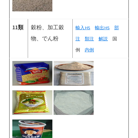
11類
穀粉、加工穀
輸入HS
輸出HS
部
物、でん粉
注
類注
解説
国
例
内例