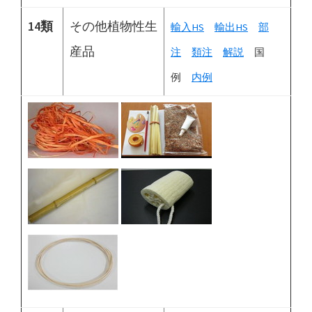
14類
その他植物性生
輸入HS
輸出HS
部
産品
注
類注
解説
国
例
内例