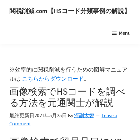
Skip
関税削減.com【HSコード分類事例の解説】
to
世
main
界
content
Menu
の
HS
コ
ー
※効率的に関税削減を行うための図解マニュア
ド
ルは
こちらからダウンロード
。
分
画像検索でHSコードを調べ
類
事
る方法を元通関士が解説
例
最終更新日
2021年5月25日
By
河副太智
Leave a
を
Comment
用
い