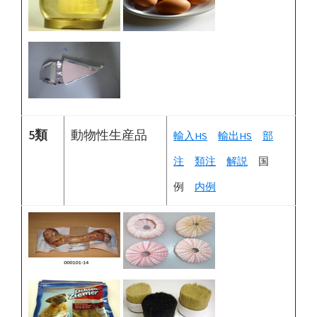
5類
動物性生産品
輸入HS
輸出HS
部
注
類注
解説
国
例
内例