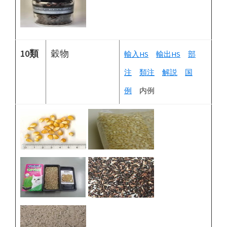
10類
穀物
輸入HS
輸出HS
部
注
類注
解説
国
例
内例