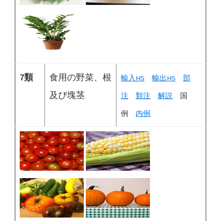
7類
食用の野菜、根
輸入HS
輸出HS
部
及び塊茎
注
類注
解説
国
例
内例