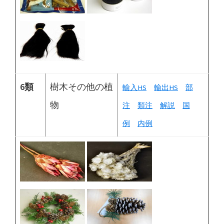
6類
樹木その他の植
輸入HS
輸出HS
部
物
注
類注
解説
国
例
内例