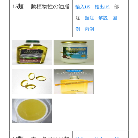
15類
動植物性の油脂
輸入HS
輸出HS
部
注
類注
解説
国
例
内例