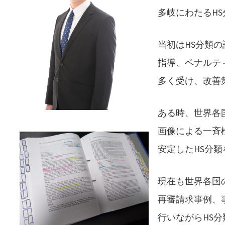
多岐にわたるH
当初はHS分類
指導、ペナルテ
多く受け、改善
ある時、世界各
画像による一斉
安定したHS分
現在も世界各国
再審請求事例、
行いながらHS分