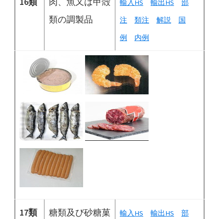
16類
肉、魚又は甲殻
輸入HS
輸出HS
部
類の調製品
注
類注
解説
国
例
内例
17類
糖類及び砂糖菓
輸入HS
輸出HS
部