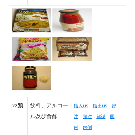
22類
飲料、アルコー
輸入HS
輸出HS
部
ル及び食酢
注
類注
解説
国
例
内例