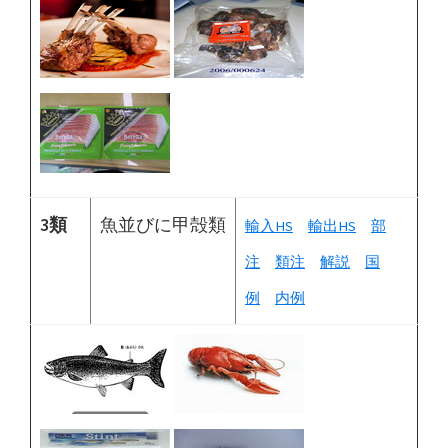
3類
魚並びに甲殻類
輸入HS
輸出HS
部
注
類注
解説
国
例
内例