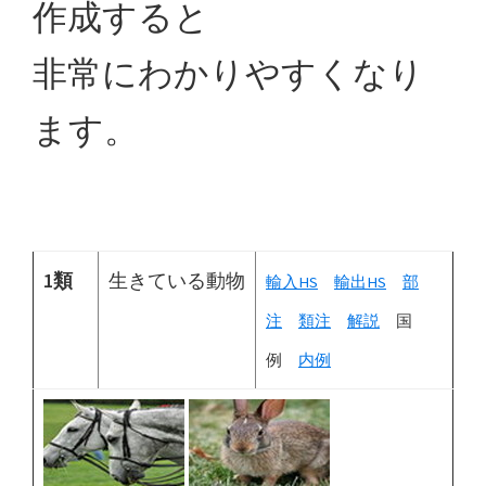
作成すると
非常にわかりやすくなり
ます。
1類
生きている動物
輸入HS
輸出HS
部
注
類注
解説
国
例
内例