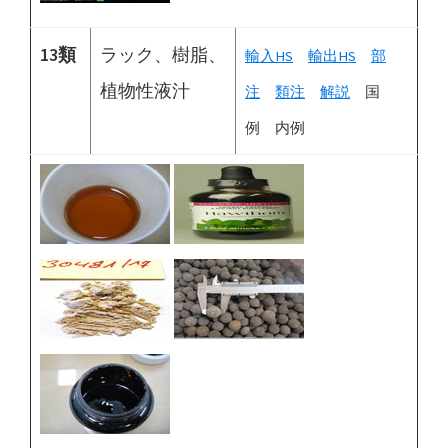
13類
ラック、樹脂、
輸入HS
輸出HS
部
植物性液汁
注
類注
解説
国
例 内例