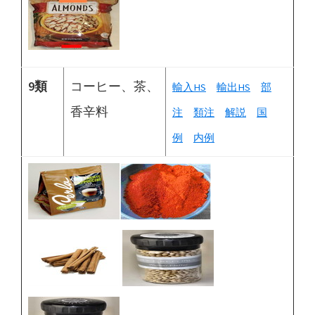
9類
コーヒー、茶、
輸入HS
輸出HS
部
香辛料
注
類注
解説
国
例
内例