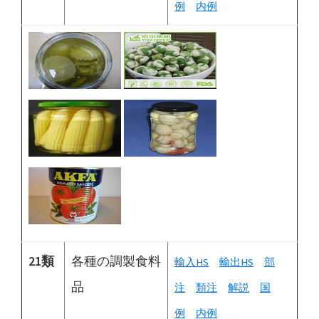
例
内例
21類
各種の調製食料
輸入HS
輸出HS
部
品
注
類注
解説
国
例
内例