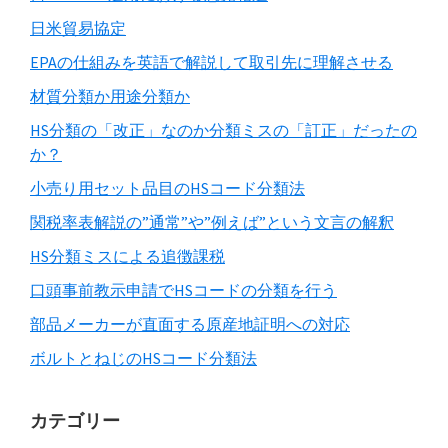
日米貿易協定
EPAの仕組みを英語で解説して取引先に理解させる
材質分類か用途分類か
HS分類の「改正」なのか分類ミスの「訂正」だったの
か？
小売り用セット品目のHSコード分類法
関税率表解説の”通常”や”例えば”という文言の解釈
HS分類ミスによる追徴課税
口頭事前教示申請でHSコードの分類を行う
部品メーカーが直面する原産地証明への対応
ボルトとねじのHSコード分類法
カテゴリー