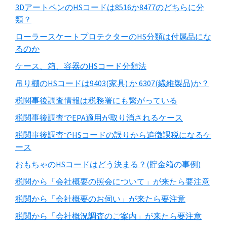
3DアートペンのHSコードは8516か8477のどちらに分
類？
ローラースケートプロテクターのHS分類は付属品にな
るのか
ケース、箱、容器のHSコード分類法
吊り棚のHSコードは9403(家具) か 6307(繊維製品)か？
税関事後調査情報は税務署にも繋がっている
税関事後調査でEPA適用が取り消されるケース
税関事後調査でHSコードの誤りから追徴課税になるケ
ース
おもちゃのHSコードはどう決まる？(貯金箱の事例)
税関から「会社概要の照会について」が来たら要注意
税関から「会社概要のお伺い」が来たら要注意
税関から「会社概況調査のご案内」が来たら要注意