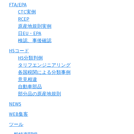
FTA/EPA
CTC実例
RCEP
原産地規則実例
日EU・EPA
検認、事後確認
HSコード
HS分類判例
タリフエンジニアリング
各国税関による分類事例
意見相違
自動車部品
部分品の原産地規則
NEWS
WEB集客
ツール