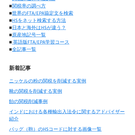
■
関税率の調べ方
■
世界のFTA/EPA協定文を検索
■
HSをネット検索する方法
■
日本と海外はHSが違う？
■
原産地記号一覧
■
英語版FTA/EPA学習コース
■
全記事一覧
新着記事
ニッケルの粉の関税を削減する実例
靴の関税を削減する実例
飴の関税削減事例
インドにおける各種輸出入法令に関するアドバイザー
紹介
バッグ（鞄）のHSコードに対する画像一覧