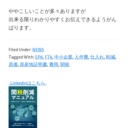
ややこしいことが多々ありますが
出来る限りわかりやすくお伝えできるようがん
ばります。
Filed Under:
NEWS
Tagged With:
EPA
,
FTA
,
中小企業
,
人件費
,
仕入れ
,
削減
,
原価
,
原産地証明書
,
費用
,
関税
Primary
Linkedinはこちら
Sidebar