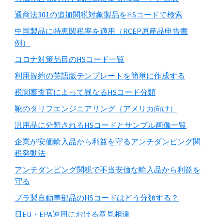
通商法301の追加関税対象製品をHSコードで検索
中国製品に特恵関税率を適用（RCEP原産品申告書
例）
コロナ対策品目のHSコード一覧
利用規約の英語版テンプレートを簡単に作成する
税関審査官によって異なるHSコード分類
靴のタリフエンジニアリング（アメリカ向け）
汎用品に分類されるHSコードとサンプル画像一覧
企業が安価輸入品から利益を守るアンチダンピング関
税発動法
アンチダンピング関税で不当安価な輸入品から利益を
守る
プラ製自動車部品のHSコードはどう分類する？
日EU・EPA運用における意見相違