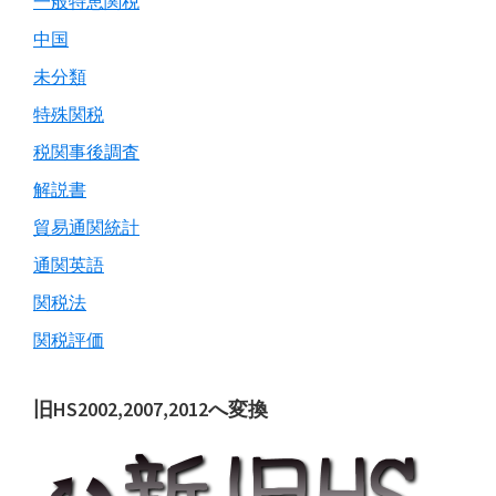
一般特恵関税
中国
未分類
特殊関税
税関事後調査
解説書
貿易通関統計
通関英語
関税法
関税評価
旧HS2002,2007,2012へ変換