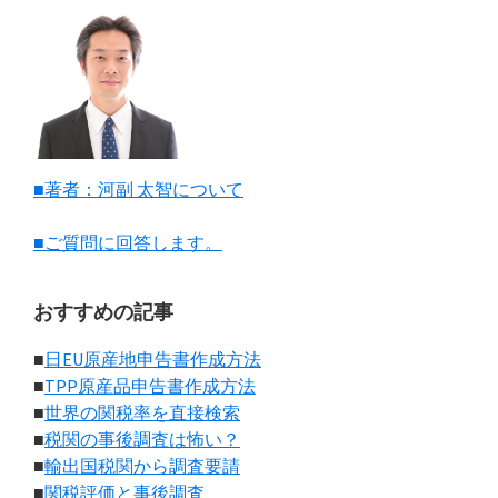
■著者：河副 太智について
■ご質問に回答します。
おすすめの記事
■
日EU原産地申告書作成方法
■
TPP原産品申告書作成方法
■
世界の関税率を直接検索
■
税関の事後調査は怖い？
■
輸出国税関から調査要請
■
関税評価と事後調査