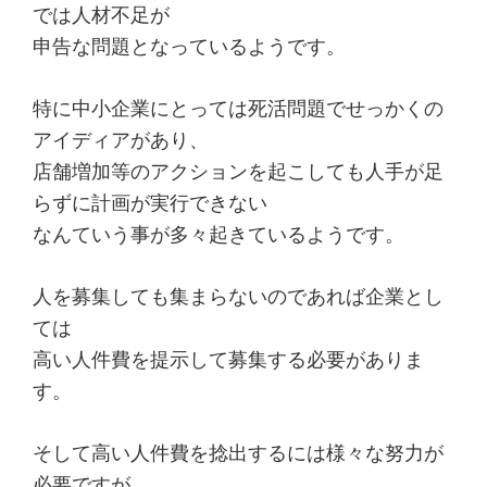
では人材不足が
た
申告な問題となっているようです。
関
税
特に中小企業にとっては死活問題でせっかくの
削
アイディアがあり、
減
店舗増加等のアクションを起こしても人手が足
手
らずに計画が実行できない
法
なんていう事が多々起きているようです。
を
紹
人を募集しても集まらないのであれば企業とし
介
ては
し
高い人件費を提示して募集する必要がありま
ま
す。
す。
そして高い人件費を捻出するには様々な努力が
必要ですが