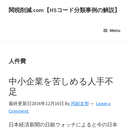
Skip
Skip
関税削減.com【HSコード分類事例の解説】
to
to
世
main
primary
界
content
sidebar
Menu
の
HS
コ
ー
人件費
ド
分
中小企業を苦しめる人手不
類
足
事
例
最終更新日
2016年12月16日
By
河副太智
Leave a
を
Comment
用
日本経済新聞の日銀ウォッチによると今の日本
い