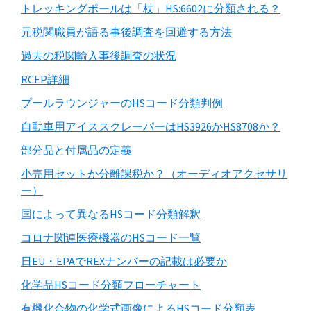
トレッキングポールは「杖」HS:6602に分類される？
元税関職員が語る事後調査を回避する方法
過去の税関輸入事後調査の状況
RCEP詳細
プールラウンジャーのHSコード分類判例
自動車用アイススクレーパーはHS3926かHS8708か？
部分品と付属品の定義
小売用セットか分離課税か？（オーディオアクセサリ
ー）
国によって異なるHSコード分類解釈
コロナ関連医療機器のHSコード一覧
日EU・EPAでREXナンバーの記載は必要か
化学品HSコード分類フローチャート
有機化合物の化学式画像によるHSコード分類表