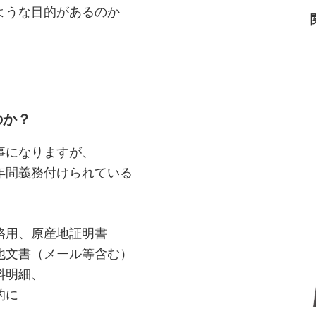
ような目的があるのか
のか？
事になりますが、
年間義務付けられている
格用、原産地証明書
他文書（メール等含む）
料明細、
的に