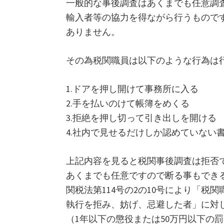
一般的な事後調査はあくまでも任意調
輸入者等の協力を得ながら行うもので
ありません。
その為税関職員は以下のような行為は
1.ドアを押し開けて事務所に入る
2.手を払いのけて帳簿をめくる
3.拒絶を押し切って引き出しを開ける
4.社内で見せるだけしか認めていない
上記内容を見ると税関事後調査は拒否
あくまでも任意ですので断る事もでき
関税法第114号の2の10号により「税
執行を拒み、妨げ、忌避した者」に対
（1年以下の懲役または50万円以下の