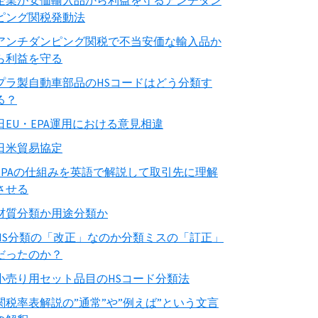
企業が安価輸入品から利益を守るアンチダン
ピング関税発動法
アンチダンピング関税で不当安価な輸入品か
ら利益を守る
プラ製自動車部品のHSコードはどう分類す
る？
日EU・EPA運用における意見相違
日米貿易協定
EPAの仕組みを英語で解説して取引先に理解
させる
材質分類か用途分類か
HS分類の「改正」なのか分類ミスの「訂正」
だったのか？
小売り用セット品目のHSコード分類法
関税率表解説の”通常”や”例えば”という文言