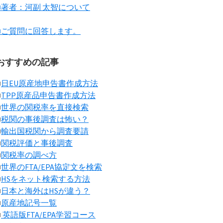
■著者：河副 太智について
■ご質問に回答します。
おすすめの記事
■
日EU原産地申告書作成方法
■
TPP原産品申告書作成方法
■
世界の関税率を直接検索
■
税関の事後調査は怖い？
■
輸出国税関から調査要請
■
関税評価と事後調査
■
関税率の調べ方
■
世界のFTA/EPA協定文を検索
■
HSをネット検索する方法
■
日本と海外はHSが違う？
■
原産地記号一覧
■
英語版FTA/EPA学習コース