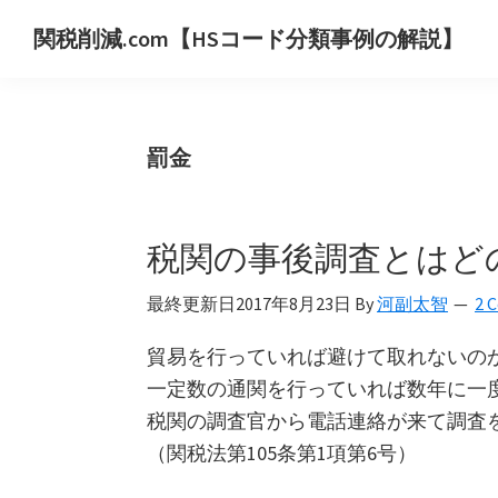
Skip
Skip
Skip
関税削減.com【HSコード分類事例の解説】
to
to
to
世
primary
main
primary
界
navigation
content
sidebar
の
罰金
HS
コ
ー
税関の事後調査とはど
ド
分
最終更新日
2017年8月23日
By
河副太智
2 
類
事
貿易を行っていれば避けて取れないの
例
一定数の通関を行っていれば数年に一
を
税関の調査官から電話連絡が来て調査
用
（関税法第105条第1項第6号）
い