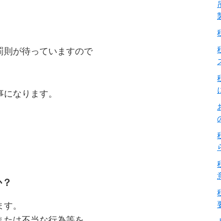
罰則が待っていますので
事になります。
か？
ます。
または不当な行為等を