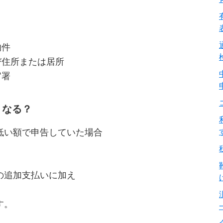
物件
び住所または居所
官署
うなる？
低い額で申告していた場合
の追加支払いに加え
す。