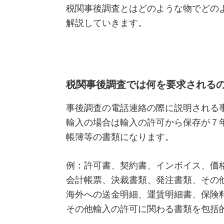
税関事後調査とはどのような物でどの
た
解説していきます。
関
税
削
減
手
税関事後調査では何を要求される
法
事後調査の電話連絡の際に説明される
を
輸入の場合は輸入の許可から保存が７
紹
帳簿等の書類になります。
介
し
例：許可書、契約書、インボイス、価
ま
会計帳票、決裁書類、発注書類、その
す。
海外への送金明細、運賃明細書、保険
その他輸入の許可に関わる書類を包括