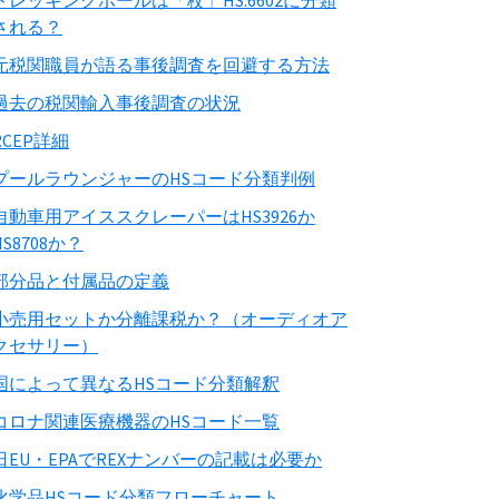
トレッキングポールは「杖」HS:6602に分類
される？
元税関職員が語る事後調査を回避する方法
過去の税関輸入事後調査の状況
RCEP詳細
プールラウンジャーのHSコード分類判例
自動車用アイススクレーパーはHS3926か
HS8708か？
部分品と付属品の定義
小売用セットか分離課税か？（オーディオア
クセサリー）
国によって異なるHSコード分類解釈
コロナ関連医療機器のHSコード一覧
日EU・EPAでREXナンバーの記載は必要か
化学品HSコード分類フローチャート