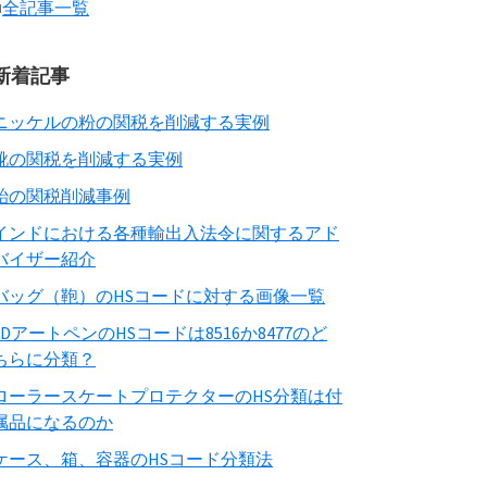
■
全記事一覧
新着記事
ニッケルの粉の関税を削減する実例
靴の関税を削減する実例
飴の関税削減事例
インドにおける各種輸出入法令に関するアド
バイザー紹介
バッグ（鞄）のHSコードに対する画像一覧
3DアートペンのHSコードは8516か8477のど
ちらに分類？
ローラースケートプロテクターのHS分類は付
属品になるのか
ケース、箱、容器のHSコード分類法