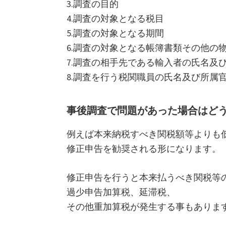
3.調査の目的
4.調査の対象となる税目
5.調査の対象となる期間
6.調査の対象となる帳簿書類その他の
7.調査の相手先である輸入者の氏名及
8.調査を行う税関職員の氏名及び所属
事後調査で問題があった場合はど
例えば本来納税すべき関税額等よりも
修正申告を勧奨される形になります。
修正申告を行うと本来払うべき関税等
過少申告加算税、延滞税、
その他重加算税が発生する事もありま