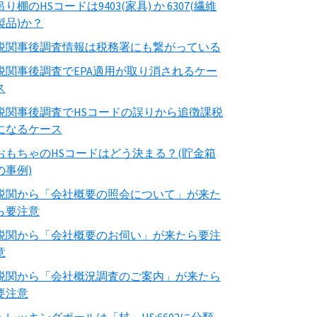
吊り棚のHSコードは9403(家具) か 6307(繊維
製品)か？
税関事後調査情報は税務署にも繋がっている
税関事後調査でEPA適用が取り消されるケー
ス
税関事後調査でHSコードの誤りから追徴課税
になるケース
おもちゃのHSコードはどう決まる？(貯金箱
の事例)
税関から「会社概要の照会について」が来た
ら要注意
税関から「会社概要のお伺い」が来たら要注
意
税関から「会社概況調査のご案内」が来たら
要注意