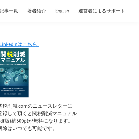
記事一覧
著者紹介
English
運営者によるサポート
Primary
Linkedinはこちら
Sidebar
関税削減.comのニュースレターに
登録して頂くと関税削減マニュアル
pdf版(約500p)が無料になります。
解除はいつでも可能です。