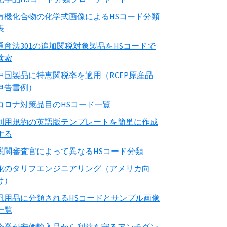
有機化合物の化学式画像によるHSコード分類
表
通商法301の追加関税対象製品をHSコードで
検索
中国製品に特恵関税率を適用（RCEP原産品
申告書例）
コロナ対策品目のHSコード一覧
利用規約の英語版テンプレートを簡単に作成
する
税関審査官によって異なるHSコード分類
靴のタリフエンジニアリング（アメリカ向
け）
汎用品に分類されるHSコードとサンプル画像
一覧