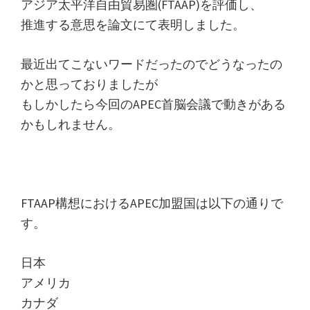
アジア太平洋自由貿易圏(FTAAP)を評価し、
た
推進する意思を論文にて表明しました。
関
税
最近出てこないワードだったのでどうなったの
削
かと思っておりましたが
減
もしかしたら今回のAPEC首脳会議で動きがある
手
かもしれません。
法
を
紹
介
FTAAP構想におけるAPEC加盟国は以下の通りで
し
す。
ま
す。
日本
アメリカ
カナダ