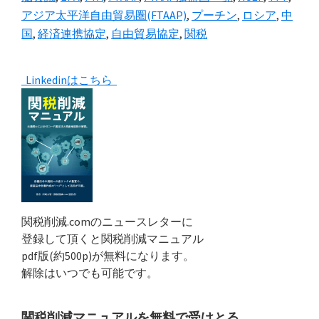
アジア太平洋自由貿易圏(FTAAP)
,
プーチン
,
ロシア
,
中
国
,
経済連携協定
,
自由貿易協定
,
関税
Primary
Linkedinはこちら
Sidebar
関税削減.comのニュースレターに
登録して頂くと関税削減マニュアル
pdf版(約500p)が無料になります。
解除はいつでも可能です。
関税削減マニュアルを無料で受けとる