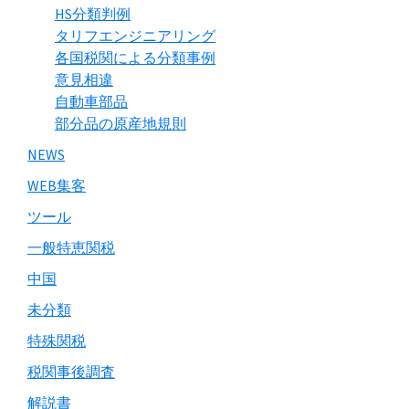
HS分類判例
タリフエンジニアリング
各国税関による分類事例
意見相違
自動車部品
部分品の原産地規則
NEWS
WEB集客
ツール
一般特恵関税
中国
未分類
特殊関税
税関事後調査
解説書