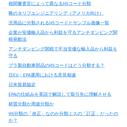
税関審査官によって異なるHSコード分類
靴のタリフエンジニアリング（アメリカ向け）
汎用品に分類されるHSコードとサンプル画像一覧
企業が安価輸入品から利益を守るアンチダンピング関
税発動法
アンチダンピング関税で不当安価な輸入品から利益を
守る
プラ製自動車部品のHSコードはどう分類する？
日EU・EPA運用における意見相違
日米貿易協定
EPAの仕組みを英語で解説して取引先に理解させる
材質分類か用途分類か
HS分類の「改正」なのか分類ミスの「訂正」だったの
か？