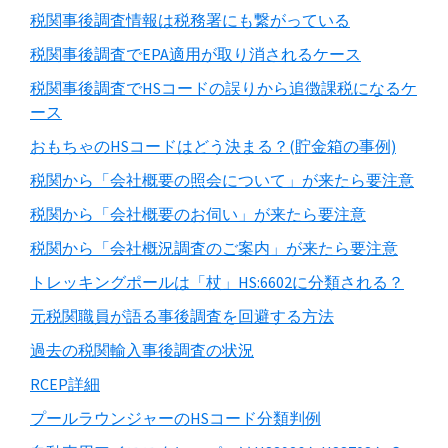
税関事後調査情報は税務署にも繋がっている
税関事後調査でEPA適用が取り消されるケース
税関事後調査でHSコードの誤りから追徴課税になるケ
ース
おもちゃのHSコードはどう決まる？(貯金箱の事例)
税関から「会社概要の照会について」が来たら要注意
税関から「会社概要のお伺い」が来たら要注意
税関から「会社概況調査のご案内」が来たら要注意
トレッキングポールは「杖」HS:6602に分類される？
元税関職員が語る事後調査を回避する方法
過去の税関輸入事後調査の状況
RCEP詳細
プールラウンジャーのHSコード分類判例