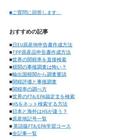
■ご質問に回答します。
おすすめの記事
■
日EU原産地申告書作成方法
■
TPP原産品申告書作成方法
■
世界の関税率を直接検索
■
税関の事後調査は怖い？
■
輸出国税関から調査要請
■
関税評価と事後調査
■
関税率の調べ方
■
世界のFTA/EPA協定文を検索
■
HSをネット検索する方法
■
日本と海外はHSが違う？
■
原産地記号一覧
■
英語版FTA/EPA学習コース
■
全記事一覧