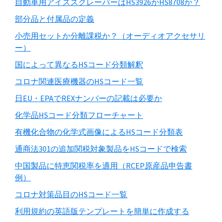
自動車用アイススクレーパーはHS3926かHS8708か？
部分品と付属品の定義
小売用セットか分離課税か？（オーディオアクセサリ
ー）
国によって異なるHSコード分類解釈
コロナ関連医療機器のHSコード一覧
日EU・EPAでREXナンバーの記載は必要か
化学品HSコード分類フローチャート
有機化合物の化学式画像によるHSコード分類表
通商法301の追加関税対象製品をHSコードで検索
中国製品に特恵関税率を適用（RCEP原産品申告書
例）
コロナ対策品目のHSコード一覧
利用規約の英語版テンプレートを簡単に作成する