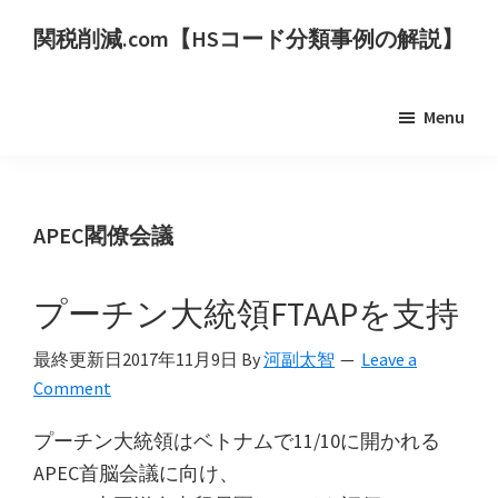
Skip
Skip
関税削減.com【HSコード分類事例の解説】
to
to
世
main
primary
界
content
sidebar
Menu
の
HS
コ
ー
APEC閣僚会議
ド
分
プーチン大統領FTAAPを支持
類
事
最終更新日
2017年11月9日
By
河副太智
Leave a
例
Comment
を
プーチン大統領はベトナムで11/10に開かれる
用
APEC首脳会議に向け、
い