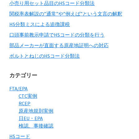
小売り用セット品目のHSコード分類法
関税率表解説の”通常”や”例えば”という文言の解釈
HS分類ミスによる追徴課税
口頭事前教示申請でHSコードの分類を行う
部品メーカーが直面する原産地証明への対応
ボルトとねじのHSコード分類法
カテゴリー
FTA/EPA
CTC実例
RCEP
原産地規則実例
日EU・EPA
検認、事後確認
HSコード