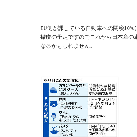
た
関
税
EU側が課している自動車への関税10
削
撤廃の予定ですのでこれから日本産の
減
なるかもしれません。
手
法
を
紹
介
し
ま
す。