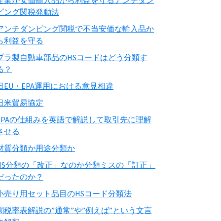
企業が安価輸入品から利益を守るアンチダン
ピング関税発動法
アンチダンピング関税で不当安価な輸入品か
ら利益を守る
プラ製自動車部品のHSコードはどう分類す
る？
日EU・EPA運用における意見相違
日米貿易協定
EPAの仕組みを英語で解説して取引先に理解
させる
材質分類か用途分類か
HS分類の「改正」なのか分類ミスの「訂正」
だったのか？
小売り用セット品目のHSコード分類法
関税率表解説の”通常”や”例えば”という文言