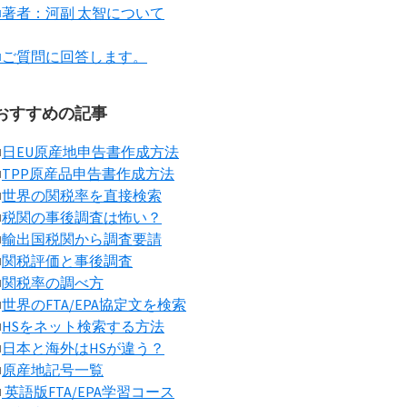
■著者：河副 太智について
■ご質問に回答します。
おすすめの記事
■
日EU原産地申告書作成方法
■
TPP原産品申告書作成方法
■
世界の関税率を直接検索
■
税関の事後調査は怖い？
■
輸出国税関から調査要請
■
関税評価と事後調査
■
関税率の調べ方
■
世界のFTA/EPA協定文を検索
■
HSをネット検索する方法
■
日本と海外はHSが違う？
■
原産地記号一覧
■
英語版FTA/EPA学習コース