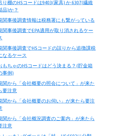
吊り棚のHSコードは9403(家具) か 6307(繊維
製品)か？
税関事後調査情報は税務署にも繋がっている
税関事後調査でEPA適用が取り消されるケー
ス
税関事後調査でHSコードの誤りから追徴課税
になるケース
おもちゃのHSコードはどう決まる？(貯金箱
の事例)
税関から「会社概要の照会について」が来た
ら要注意
税関から「会社概要のお伺い」が来たら要注
意
税関から「会社概況調査のご案内」が来たら
要注意