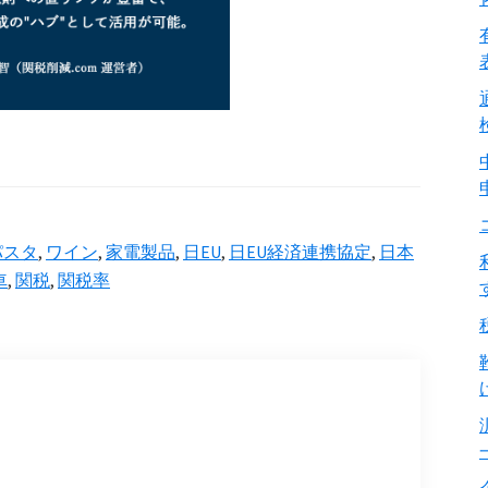
パスタ
,
ワイン
,
家電製品
,
日EU
,
日EU経済連携協定
,
日本
車
,
関税
,
関税率