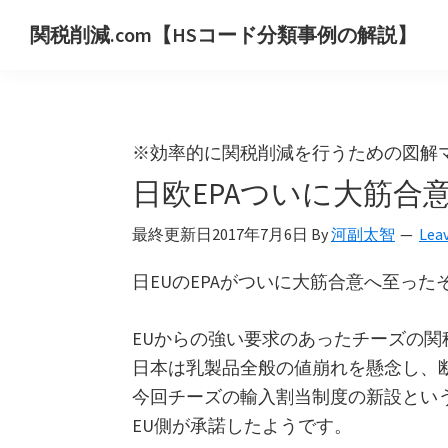
Skip
Skip
Skip
関税削減.com【HSコード分類事例の解説】
to
to
to
世
primary
main
primary
界
navigation
content
sidebar
の
HS
※効率的に関税削減を行うための図解
コ
日欧EPAついに大筋合
ー
ド
最終更新日
2017年7月6日
By
河副太智
Lea
分
日EUのEPAがついに大筋合意へ至った
類
事
EUからの強い要求のあったチーズの関
例
日本は乳製品全般の値崩れを懸念し、
を
今回チーズの輸入割当制度の新設とい
用
EU側が承諾したようです。
い