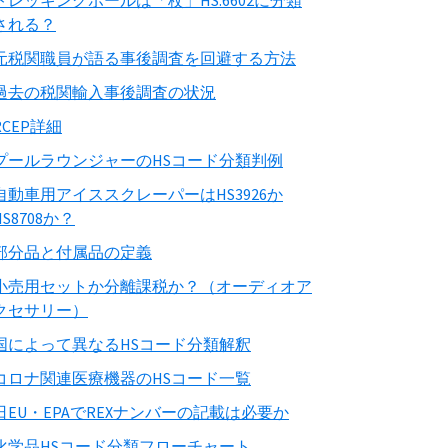
トレッキングポールは「杖」HS:6602に分類
される？
元税関職員が語る事後調査を回避する方法
過去の税関輸入事後調査の状況
RCEP詳細
プールラウンジャーのHSコード分類判例
自動車用アイススクレーパーはHS3926か
HS8708か？
部分品と付属品の定義
小売用セットか分離課税か？（オーディオア
クセサリー）
国によって異なるHSコード分類解釈
コロナ関連医療機器のHSコード一覧
日EU・EPAでREXナンバーの記載は必要か
化学品HSコード分類フローチャート