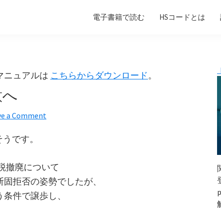
電子書籍で読む
HSコードとは
マニュアルは
こちらからダウンロード
。
意へ
ve a Comment
そうです。
税撤廃について
断固拒否の姿勢でしたが、
う条件で譲歩し、