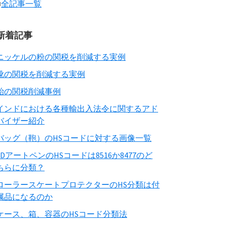
■
全記事一覧
新着記事
ニッケルの粉の関税を削減する実例
靴の関税を削減する実例
飴の関税削減事例
インドにおける各種輸出入法令に関するアド
バイザー紹介
バッグ（鞄）のHSコードに対する画像一覧
3DアートペンのHSコードは8516か8477のど
ちらに分類？
ローラースケートプロテクターのHS分類は付
属品になるのか
ケース、箱、容器のHSコード分類法