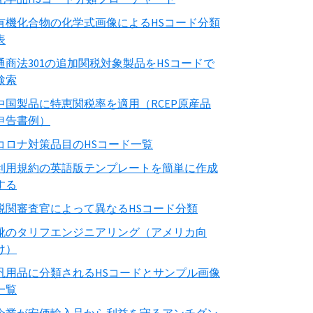
有機化合物の化学式画像によるHSコード分類
表
通商法301の追加関税対象製品をHSコードで
検索
中国製品に特恵関税率を適用（RCEP原産品
申告書例）
コロナ対策品目のHSコード一覧
利用規約の英語版テンプレートを簡単に作成
する
税関審査官によって異なるHSコード分類
靴のタリフエンジニアリング（アメリカ向
け）
汎用品に分類されるHSコードとサンプル画像
一覧