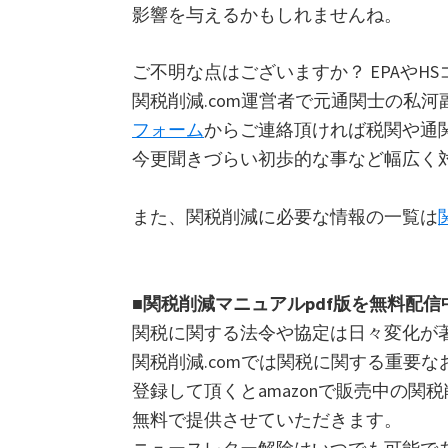
影響を与えるかもしれませんね。
ご不明な点はございますか？ EPAや
関税削減.com運営者で元通関士の私
フォーム
からご連絡頂ければ税関や通
今更聞きづらい初歩的な事など幅広く
また、関税削減に必要な情報の一覧は
■関税削減マニュアルpdf版を無料配信
関税に関する法令や協定は日々変化が
関税削減.comでは関税に関する重要
登録して頂くとamazonで販売中の関税削
無料で提供させていただきます。