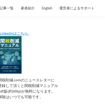
記事一覧
著者紹介
English
運営者によるサポート
Primary
Linkedinはこちら
Sidebar
関税削減.comのニュースレターに
登録して頂くと関税削減マニュアル
pdf版(約500p)が無料になります。
解除はいつでも可能です。