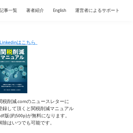
記事一覧
著者紹介
English
運営者によるサポート
Primary
Linkedinはこちら
Sidebar
関税削減.comのニュースレターに
登録して頂くと関税削減マニュアル
pdf版(約500p)が無料になります。
解除はいつでも可能です。