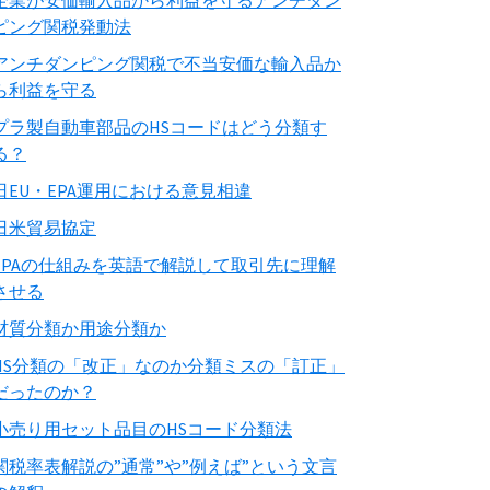
企業が安価輸入品から利益を守るアンチダン
ピング関税発動法
アンチダンピング関税で不当安価な輸入品か
ら利益を守る
プラ製自動車部品のHSコードはどう分類す
る？
日EU・EPA運用における意見相違
日米貿易協定
EPAの仕組みを英語で解説して取引先に理解
させる
材質分類か用途分類か
HS分類の「改正」なのか分類ミスの「訂正」
だったのか？
小売り用セット品目のHSコード分類法
関税率表解説の”通常”や”例えば”という文言