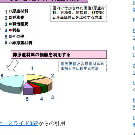
ースライド36P
からの引用