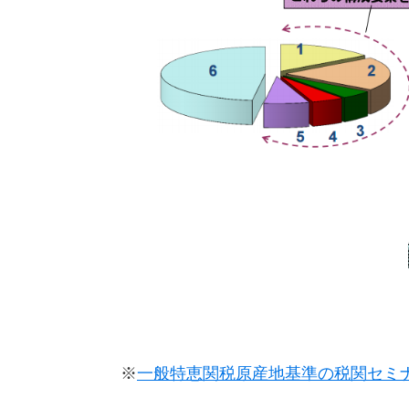
※
一般特恵関税原産地基準の税関セミナ