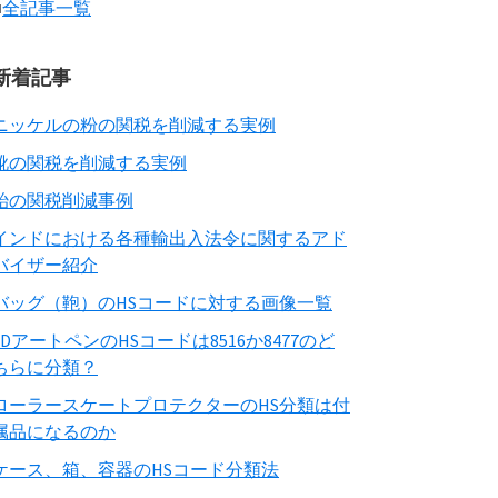
■
全記事一覧
新着記事
ニッケルの粉の関税を削減する実例
靴の関税を削減する実例
飴の関税削減事例
インドにおける各種輸出入法令に関するアド
バイザー紹介
バッグ（鞄）のHSコードに対する画像一覧
3DアートペンのHSコードは8516か8477のど
ちらに分類？
ローラースケートプロテクターのHS分類は付
属品になるのか
ケース、箱、容器のHSコード分類法