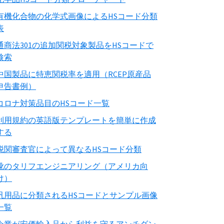
有機化合物の化学式画像によるHSコード分類
表
通商法301の追加関税対象製品をHSコードで
検索
中国製品に特恵関税率を適用（RCEP原産品
申告書例）
コロナ対策品目のHSコード一覧
利用規約の英語版テンプレートを簡単に作成
する
税関審査官によって異なるHSコード分類
靴のタリフエンジニアリング（アメリカ向
け）
汎用品に分類されるHSコードとサンプル画像
一覧