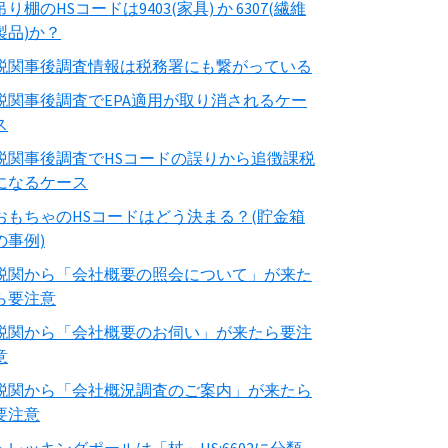
吊り棚のHSコードは9403(家具) か 6307(繊維
製品)か？
税関事後調査情報は税務署にも繋がっている
税関事後調査でEPA適用が取り消されるケー
ス
税関事後調査でHSコードの誤りから追徴課税
になるケース
おもちゃのHSコードはどう決まる？(貯金箱
の事例)
税関から「会社概要の照会について」が来た
ら要注意
税関から「会社概要のお伺い」が来たら要注
意
税関から「会社概況調査のご案内」が来たら
要注意