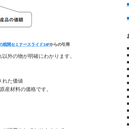
の税関セミナースライド34P
からの引用
れ以外の物が明確にわかります。
された価値
非原産材料の価格です。