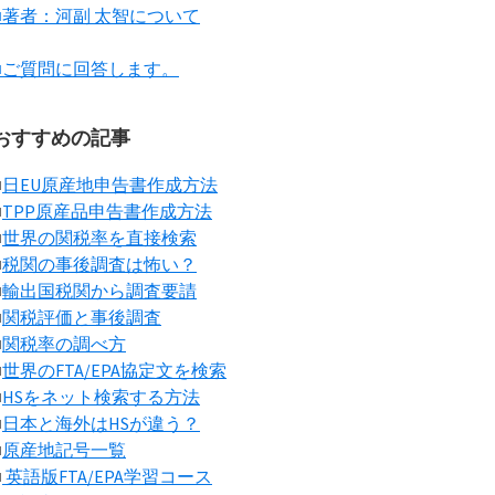
■著者：河副 太智について
■ご質問に回答します。
おすすめの記事
■
日EU原産地申告書作成方法
■
TPP原産品申告書作成方法
■
世界の関税率を直接検索
■
税関の事後調査は怖い？
■
輸出国税関から調査要請
■
関税評価と事後調査
■
関税率の調べ方
■
世界のFTA/EPA協定文を検索
■
HSをネット検索する方法
■
日本と海外はHSが違う？
■
原産地記号一覧
■
英語版FTA/EPA学習コース