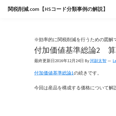
Skip
Skip
Skip
関税削減.com【HSコード分類事例の解説】
to
to
to
世
primary
main
primary
界
navigation
content
sidebar
の
HS
※効率的に関税削減を行うための図解
コ
付加価値基準総論2 
ー
ド
最終更新日
2016年12月24日
By
河副太智
L
分
付加価値基準総論1
の続きです。
類
事
今回は産品を構成する価格について解
例
を
用
い