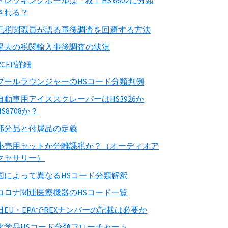
トレッキングポールは「杖」HS:6602に分類
される？
元税関職員が語る事後調査を回避する方法
過去の税関輸入事後調査の状況
RCEP詳細
プールラウンジャーのHSコード分類判例
自動車用アイススクレーパーはHS3926か
HS8708か？
部分品と付属品の定義
小売用セットか分離課税か？（オーディオア
クセサリー）
国によって異なるHSコード分類解釈
コロナ関連医療機器のHSコード一覧
日EU・EPAでREXナンバーの記載は必要か
化学品HSコード分類フローチャート