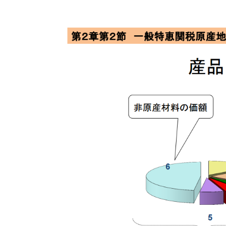
た
関
税
削
減
手
法
を
紹
介
し
ま
す。