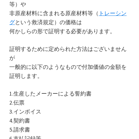
等）や
た
非原産材料に含まれる原産材料等（
トレーシン
関
グ
という救済規定）の価格は
税
何かしらの形で証明する必要があります。
削
減
証明するために定められた方法はございません
手
が
法
一般的に以下のようなもので付加価値の金額を
を
証明します。
紹
介
1.生産したメーカーによる誓約書
し
2.伝票
ま
3.インボイス
す。
4.契約書
5.請求書
6.支払記録等