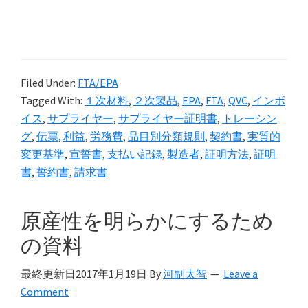
Filed Under:
FTA/EPA
Tagged With:
１次材料
,
２次製品
,
EPA
,
FTA
,
QVC
,
インボ
イス
,
サプライヤー
,
サプライヤー証明書
,
トレーシン
グ
,
伝票
,
利益
,
労務費
,
品目別分類規則
,
契約書
,
実質的
変更基準
,
宣誓書
,
支払い記録
,
製造者
,
証明方法
,
証明
書
,
誓約書
,
請求書
原産性を明らかにするため
の資料
最終更新日
2017年1月19日
By
河副太智
Leave a
Comment