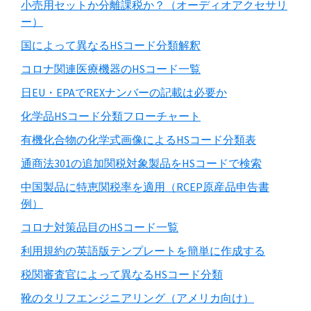
小売用セットか分離課税か？（オーディオアクセサリ
ー）
国によって異なるHSコード分類解釈
コロナ関連医療機器のHSコード一覧
日EU・EPAでREXナンバーの記載は必要か
化学品HSコード分類フローチャート
有機化合物の化学式画像によるHSコード分類表
通商法301の追加関税対象製品をHSコードで検索
中国製品に特恵関税率を適用（RCEP原産品申告書
例）
コロナ対策品目のHSコード一覧
利用規約の英語版テンプレートを簡単に作成する
税関審査官によって異なるHSコード分類
靴のタリフエンジニアリング（アメリカ向け）