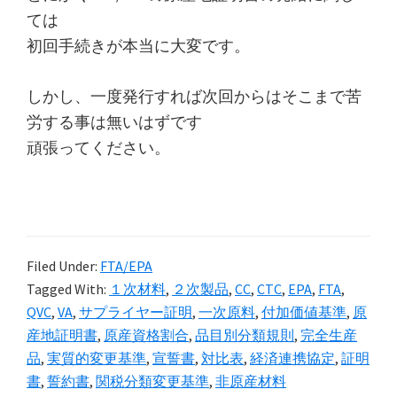
ては
初回手続きが本当に大変です。
しかし、一度発行すれば次回からはそこまで苦
労する事は無いはずです
頑張ってください。
Filed Under:
FTA/EPA
Tagged With:
１次材料
,
２次製品
,
CC
,
CTC
,
EPA
,
FTA
,
QVC
,
VA
,
サプライヤー証明
,
一次原料
,
付加価値基準
,
原
産地証明書
,
原産資格割合
,
品目別分類規則
,
完全生産
品
,
実質的変更基準
,
宣誓書
,
対比表
,
経済連携協定
,
証明
書
,
誓約書
,
関税分類変更基準
,
非原産材料