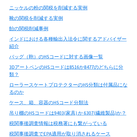
ニッケルの粉の関税を削減する実例
靴の関税を削減する実例
飴の関税削減事例
インドにおける各種輸出入法令に関するアドバイザー
紹介
バッグ（鞄）のHSコードに対する画像一覧
3DアートペンのHSコードは8516か8477のどちらに分
類？
ローラースケートプロテクターのHS分類は付属品にな
るのか
ケース、箱、容器のHSコード分類法
吊り棚のHSコードは9403(家具) か 6307(繊維製品)か？
税関事後調査情報は税務署にも繋がっている
税関事後調査でEPA適用が取り消されるケース