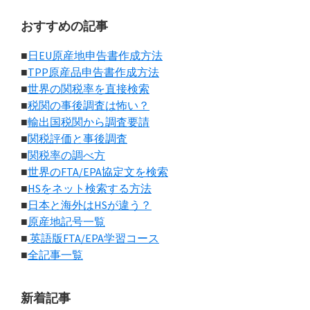
おすすめの記事
■
日EU原産地申告書作成方法
■
TPP原産品申告書作成方法
■
世界の関税率を直接検索
■
税関の事後調査は怖い？
■
輸出国税関から調査要請
■
関税評価と事後調査
■
関税率の調べ方
■
世界のFTA/EPA協定文を検索
■
HSをネット検索する方法
■
日本と海外はHSが違う？
■
原産地記号一覧
■
英語版FTA/EPA学習コース
■
全記事一覧
新着記事