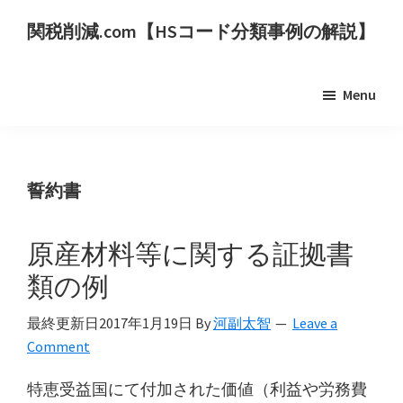
Skip
Skip
関税削減.com【HSコード分類事例の解説】
to
to
世
main
primary
界
content
sidebar
Menu
の
HS
コ
ー
誓約書
ド
分
原産材料等に関する証拠書
類
類の例
事
例
最終更新日
2017年1月19日
By
河副太智
Leave a
を
Comment
用
特恵受益国にて付加された価値（利益や労務費
い