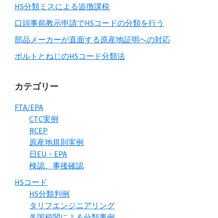
HS分類ミスによる追徴課税
口頭事前教示申請でHSコードの分類を行う
部品メーカーが直面する原産地証明への対応
ボルトとねじのHSコード分類法
カテゴリー
FTA/EPA
CTC実例
RCEP
原産地規則実例
日EU・EPA
検認、事後確認
HSコード
HS分類判例
タリフエンジニアリング
各国税関による分類事例