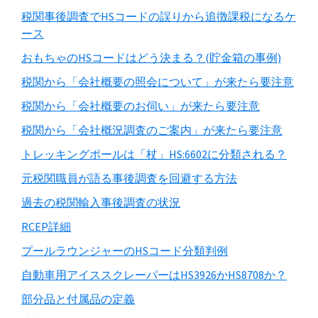
税関事後調査でHSコードの誤りから追徴課税になるケ
ース
おもちゃのHSコードはどう決まる？(貯金箱の事例)
税関から「会社概要の照会について」が来たら要注意
税関から「会社概要のお伺い」が来たら要注意
税関から「会社概況調査のご案内」が来たら要注意
トレッキングポールは「杖」HS:6602に分類される？
元税関職員が語る事後調査を回避する方法
過去の税関輸入事後調査の状況
RCEP詳細
プールラウンジャーのHSコード分類判例
自動車用アイススクレーパーはHS3926かHS8708か？
部分品と付属品の定義