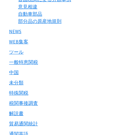
意見相違
自動車部品
部分品の原産地規則
NEWS
WEB集客
ツール
一般特恵関税
中国
未分類
特殊関税
税関事後調査
解説書
貿易通関統計
通関英語