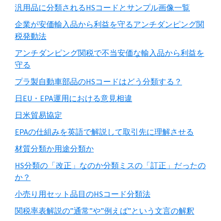
汎用品に分類されるHSコードとサンプル画像一覧
企業が安価輸入品から利益を守るアンチダンピング関
税発動法
アンチダンピング関税で不当安価な輸入品から利益を
守る
プラ製自動車部品のHSコードはどう分類する？
日EU・EPA運用における意見相違
日米貿易協定
EPAの仕組みを英語で解説して取引先に理解させる
材質分類か用途分類か
HS分類の「改正」なのか分類ミスの「訂正」だったの
か？
小売り用セット品目のHSコード分類法
関税率表解説の”通常”や”例えば”という文言の解釈