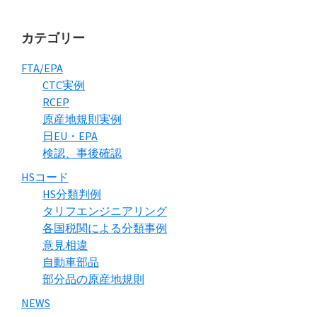
カテゴリー
FTA/EPA
CTC実例
RCEP
原産地規則実例
日EU・EPA
検認、事後確認
HSコード
HS分類判例
タリフエンジニアリング
各国税関による分類事例
意見相違
自動車部品
部分品の原産地規則
NEWS