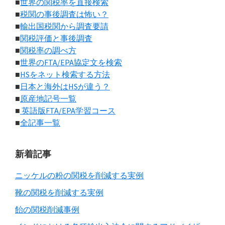
■
世界の関税率を直接検索
■
税関の事後調査は怖い？
■
輸出国税関から調査要請
■
関税評価と事後調査
■
関税率の調べ方
■
世界のFTA/EPA協定文を検索
■
HSをネット検索する方法
■
日本と海外はHSが違う？
■
原産地記号一覧
■
英語版FTA/EPA学習コース
■
全記事一覧
新着記事
ニッケルの粉の関税を削減する実例
靴の関税を削減する実例
飴の関税削減事例