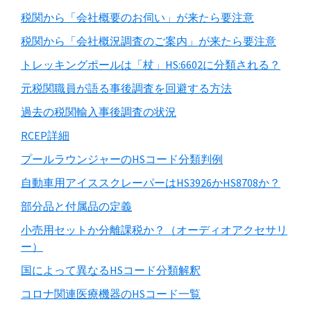
税関から「会社概要のお伺い」が来たら要注意
税関から「会社概況調査のご案内」が来たら要注意
トレッキングポールは「杖」HS:6602に分類される？
元税関職員が語る事後調査を回避する方法
過去の税関輸入事後調査の状況
RCEP詳細
プールラウンジャーのHSコード分類判例
自動車用アイススクレーパーはHS3926かHS8708か？
部分品と付属品の定義
小売用セットか分離課税か？（オーディオアクセサリ
ー）
国によって異なるHSコード分類解釈
コロナ関連医療機器のHSコード一覧