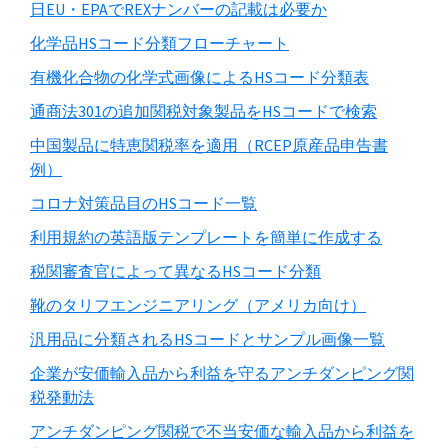
日EU・EPAでREXナンバーの記載は必要か
化学品HSコード分類フローチャート
有機化合物の化学式画像によるHSコード分類表
通商法301の追加関税対象製品をHSコードで検索
中国製品に特恵関税率を適用（RCEP原産品申告書
例）
コロナ対策品目のHSコード一覧
利用規約の英語版テンプレートを簡単に作成する
税関審査官によって異なるHSコード分類
靴のタリフエンジニアリング（アメリカ向け）
汎用品に分類されるHSコードとサンプル画像一覧
企業が安価輸入品から利益を守るアンチダンピング関
税発動法
アンチダンピング関税で不当安価な輸入品から利益を