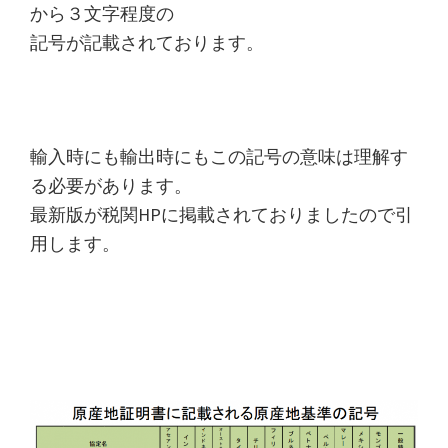
から３文字程度の
た
記号が記載されております。
関
税
削
減
輸入時にも輸出時にもこの記号の意味は理解す
手
る必要があります。
法
最新版が税関HPに掲載されておりましたので引
を
用します。
紹
介
し
ま
す。