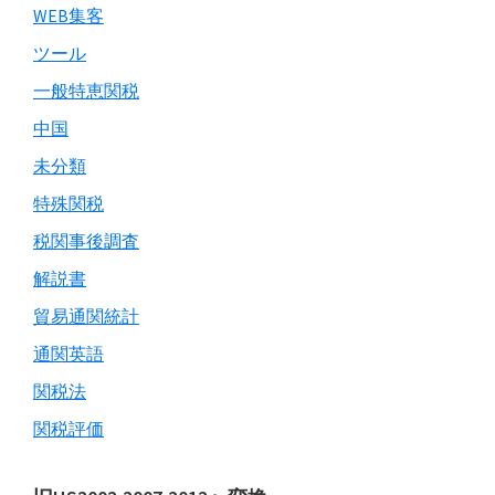
WEB集客
ツール
一般特恵関税
中国
未分類
特殊関税
税関事後調査
解説書
貿易通関統計
通関英語
関税法
関税評価